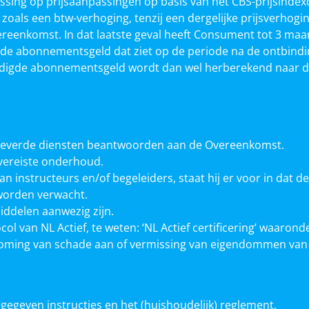
epassing op prijsaanpassingen op basis van het CBS-prijsinde
t, zoals een btw-verhoging, tenzij een dergelijke prijsverh
eenkomst. In dat laatste geval heeft Consument tot 3 ma
lde abonnementsgeld dat ziet op de periode na de ontbind
igde abonnementsgeld wordt dan wel herberekend naar de 
 geleverde diensten beantwoorden aan de Overeenkomst.
vereiste onderhoud.
 instructeurs en/of begeleiders, staat hij er voor in dat de
 worden verwacht.
ddelen aanwezig zijn.
ol van NL Actief, te weten: ‘NL Actief certificering’ waaro
koming van schade aan of vermissing van eigendommen va
geven instructies en het (huishoudelijk) reglement.