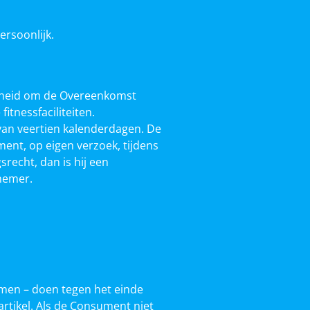
rsoonlijk.
jkheid om de Overeenkomst
tnessfaciliteiten.
van veertien kalenderdagen. De
nt, op eigen verzoek, tijdens
recht, dan is hij een
nemer.
omen – doen tegen het einde
rtikel. Als de Consument niet