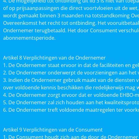
4. De mogelijkheid tot ontbinding uit lid 3 is niet van to
of op prijsaanpassingen die direct voortvloeien uit de we
wordt gemaakt binnen 3 maanden na totstandkoming Over
Overeenkomst het recht tot ontbinding. Het vooruitbetaa
Ondernemer terugbetaald. Het door Consument verschuld
abonnementsperiode.
Artikel 8 Verplichtingen van de Ondernemer
1. De Ondernemer staat ervoor in dat de faciliteiten en
2. De Ondernemer onderwerpt de voorzieningen aan het 
3. Indien de Ondernemer gebruik maakt van de diensten van
over voldoende kennis beschikken die redelijkerwijs mag
4. De Ondernemer zorgt ervoor dat er voldoende EHBO-mi
5. De Ondernemer zal zich houden aan het kwaliteitsprotoc
6. De Ondernemer treft voldoende maatregelen ter voor
Artikel 9 Verplichtingen van de Consument
1. De Consument houdt zich aan de door de Ondernemer ge