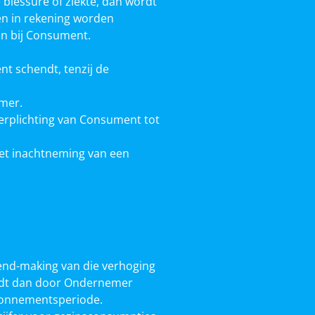
blessure of ziekte, dan wordt
en in rekening worden
en bij Consument.
t schendt, tenzij de
mer.
verplichting van Consument tot
met inachtneming van een
end-making van die verhoging
ordt dan door Ondernemer
bonnementsperiode.