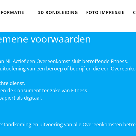
NFORMATIE
3D RONDLEIDING
FOTO IMPRESSIE
C
emene voorwaarden
an NL Actief een Overeenkomst sluit betreffende Fitness.
 uitoefening van een beroep of bedrijf en die een Overeen
chte dienst.
n de Consument ter zake van Fitness.
apier) als digitaal.
standkoming en uitvoering van alle Overeenkomsten betref