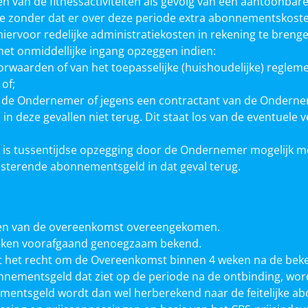
van de fitnessactiviteiten als gevolg van een aantoonbare 
de zonder dat er over deze periode extra abonnementskost
hiervoor redelijke administratiekosten in rekening te breng
t onmiddellijke ingang opzeggen indien:
waarden of van het toepasselijke (huishoudelijke) reglemen
of;
s de Ondernemer of jegens een contractant van de Onderne
deze gevallen niet terug. Dit staat los van de eventuele 
n is tussentijdse opzegging door de Ondernemer mogelijk 
sterende abonnementsgeld in dat geval terug.
ten van de overeenkomst overeengekomen.
weken voorafgaand genoegzaam bekend.
ent het recht om de Overeenkomst binnen 4 weken na de bek
nnementsgeld dat ziet op de periode na de ontbinding, w
mentsgeld wordt dan wel herberekend naar de feitelijke a