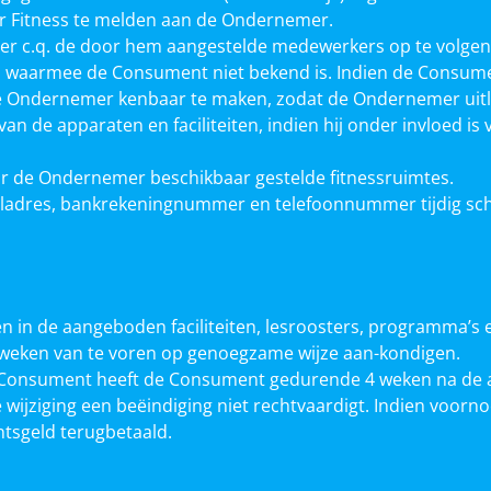
or Fitness te melden aan de Ondernemer.
r c.q. de door hem aangestelde medewerkers op te volgen.
n, waarmee de Consument niet bekend is. Indien de Consume
n de Ondernemer kenbaar te maken, zodat de Ondernemer uit
n de apparaten en faciliteiten, indien hij onder invloed is 
or de Ondernemer beschikbaar gestelde fitnessruimtes.
iladres, bankrekeningnummer en telefoonnummer tijdig schri
 in de aangeboden faciliteiten, lesroosters, programma’s 
weken van te voren op genoegzame wijze aan-kondigen.
an de Consument heeft de Consument gedurende 4 weken na de
 wijziging een beëindiging niet rechtvaardigt. Indien voor
tsgeld terugbetaald.