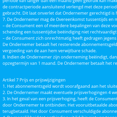
periode van langer dan één maand geen gebruik kan maken 
de contractperiode aansluitend verlengd met deze perio
gebracht. Dit laat onverlet dat Ondernemer gerechtigd is 
7. De Ondernemer mag de Overeenkomst tussentijds en me
– de Consument een of meerdere bepalingen van deze voor
schending een tussentijdse beëindiging niet rechtvaardigt 
– de Consument zich onrechtmatig heeft gedragen jegen
De Ondernemer betaalt het resterende abonnementsgeld in 
vergoeding van de aan hem verwijtbare schade.
8. Indien de Ondernemer zijn onderneming beëindigt, da
opzegtermijn van 1 maand. De Ondernemer betaalt het re
Artikel 7 Prijs en prijswijzigingen
1. Het abonnementsgeld wordt voorafgaand aan het slui
2. De Ondernemer maakt eventuele prijsverhogingen 4 
3. In het geval van een prijsverhoging, heeft de Consum
door Ondernemer te ontbinden. Het vooruitbetaalde abo
terugbetaald. Het door Consument verschuldigde abonne