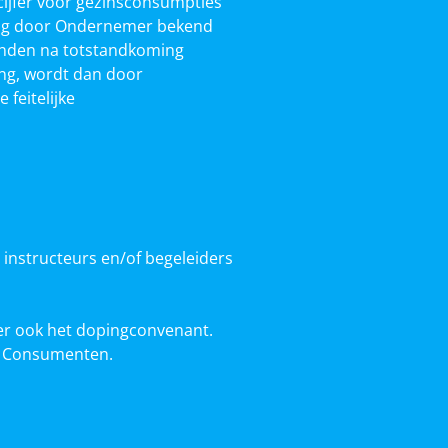
xcijfer voor gezinsconsumpties
oging door Ondernemer bekend
anden na totstandkoming
ing, wordt dan door
feitelijke
 instructeurs en/of begeleiders
nder ook het dopingconvenant.
n Consumenten.