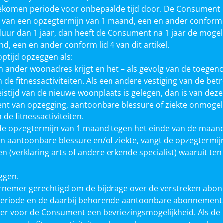
gekomen periode voor onbepaalde tijd door. De Consument
 van een opzegtermijn van 1 maand, een en ander conform lid
duur dan 1 jaar, dan heeft de Consument na 1 jaar de moge
 een en ander conform lid 4 van dit artikel.
tijd opzeggen als:
n ander woonadres krijgt en het – als gevolg van de toegeno
de fitnessactiviteiten. Als een andere vestiging van de b
eistijd van de nieuwe woonplaats is gelegen, dan is van deze
ent van opzegging, aantoonbare blessure of ziekte onmoge
e fitnessactiviteiten.
de opzegtermijn van 1 maand tegen het einde van de maand
 een aantoonbare blessure en/of ziekte, vangt de opzegterm
n (verklaring arts of andere erkende specialist) waaruit te
ggen.
Ondernemer gerechtigd om de bijdrage over de verstreken ab
eriode en de daarbij behorende aantoonbare abonnementsbi
aat er voor de Consument een bevriezingsmogelijkheid. Als