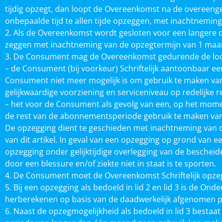
tijdig opzegt, dan loopt de Overeenkomst na de overeen
onbepaalde tijd te allen tijde opzeggen, met inachtneming
2. Als de Overeenkomst wordt gesloten voor een langere 
zeggen met inachtneming van de opzegtermijn van 1 maand,
3. De Consument mag de Overeenkomst gedurende de loop
– de Consument (bij voorkeur) Schriftelijk aantoonbaar ee
Consument niet meer mogelijk is om gebruik te maken van 
gelijkwaardige voorziening en serviceniveau op redelijke r
– het voor de Consument als gevolg van een, op het mom
de rest van de abonnementsperiode gebruik te maken van d
De opzegging dient te geschieden met inachtneming van 
van dit artikel. In geval van een opzegging op grond van
opzegging onder gelijktijdige overlegging van de bescheide
door een blessure en/of ziekte niet in staat is te sporten.
4. De Consument moet de Overeenkomst Schriftelijk opze
5. Bij een opzegging als bedoeld in lid 2 en lid 3 is de 
herberekenen op basis van de daadwerkelijk afgenomen p
6. Naast de opzegmogelijkheid als bedoeld in lid 3 best