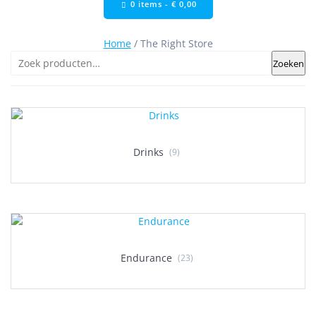
0 items -
€
0,00
Home
/ The Right Store
Zoeken
Zoeken
naar:
Drinks
(9)
Endurance
(23)