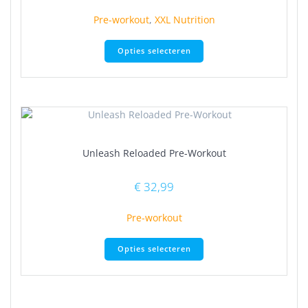
productpagina
Pre-workout
,
XXL Nutrition
Dit
Opties selecteren
product
heeft
meerdere
variaties.
Deze
optie
kan
Unleash Reloaded Pre-Workout
gekozen
worden
op
€
32,99
de
productpagina
Pre-workout
Dit
Opties selecteren
product
heeft
meerdere
variaties.