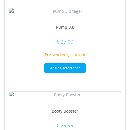
Pump 3.0
€
27,00
Pre-workout
,
Upfront
Dit
Opties selecteren
product
heeft
meerdere
variaties.
Deze
optie
kan
Booty Booster
gekozen
worden
op
€
29,99
de