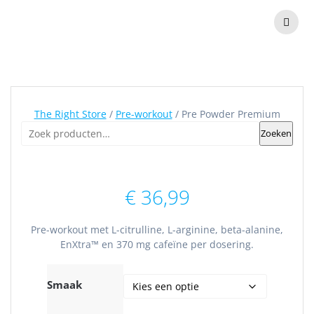
Skip
to
content
Pre Powder Premium
The Right Store
/
Pre-workout
/ Pre Powder Premium
Zoeken
Zoeken
naar:
€
36,99
Pre-workout met L-citrulline, L-arginine, beta-alanine,
EnXtra™ en 370 mg cafeïne per dosering.
Smaak